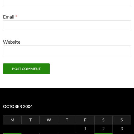
Email
*
Website
OCTOBER 2004
M
T
W
T
F
S
S
1
2
3