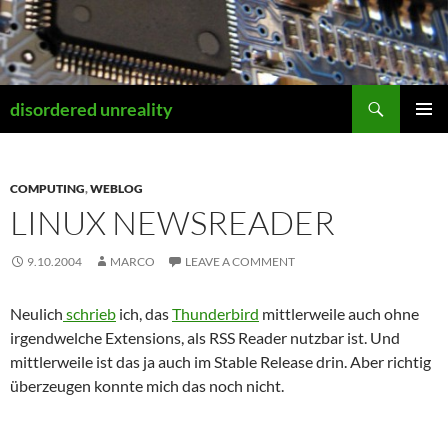
Skip
to
content
Search
disordered unreality
PRIMAR
MENU
COMPUTING
,
WEBLOG
LINUX NEWSREADER
9.10.2004
MARCO
LEAVE A COMMENT
Neulich
schrieb
ich, das
Thunderbird
mittlerweile auch ohne
irgendwelche Extensions, als RSS Reader nutzbar ist. Und
mittlerweile ist das ja auch im Stable Release drin. Aber richtig
überzeugen konnte mich das noch nicht.