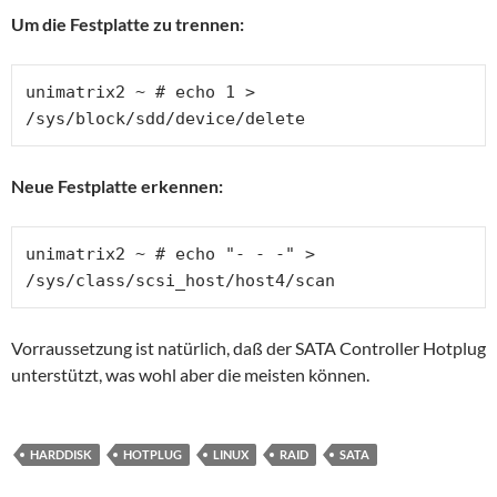
Um die Festplatte zu trennen:
unimatrix2 ~ # echo 1 > 
/sys/block/sdd/device/delete
Neue Festplatte erkennen:
unimatrix2 ~ # echo "- - -" > 
/sys/class/scsi_host/host4/scan
Vorraussetzung ist natürlich, daß der SATA Controller Hotplug
unterstützt, was wohl aber die meisten können.
HARDDISK
HOTPLUG
LINUX
RAID
SATA