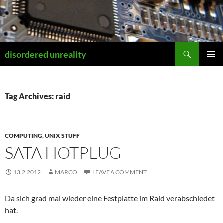
Skip
to
content
Search
disordered unreality
PRIMAR
MENU
Tag Archives: raid
COMPUTING
,
UNIX STUFF
SATA HOTPLUG
13.2.2012
MARCO
LEAVE A COMMENT
Da sich grad mal wieder eine Festplatte im Raid verabschiedet
hat.