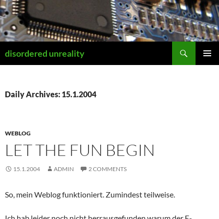
Skip
to
content
Search
disordered unreality
PRIMAR
MENU
Daily Archives: 15.1.2004
WEBLOG
LET THE FUN BEGIN
15.1.2004
ADMIN
2 COMMENTS
So, mein Weblog funktioniert. Zumindest teilweise.
Ich hab leider noch nicht herrausgefunden warum der E-